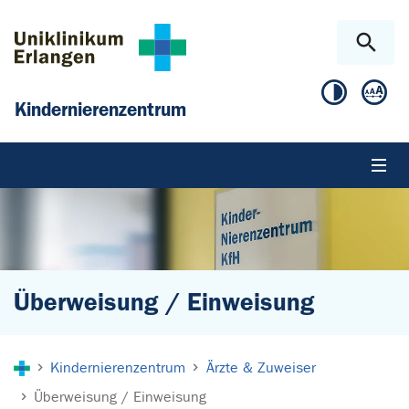
Zum Hauptinhalt springen
Skip to page footer
Kindernierenzentrum
Überweisung / Einweisung
Sie sind hier:
Kindernierenzentrum
Ärzte & Zuweiser
Überweisung / Einweisung